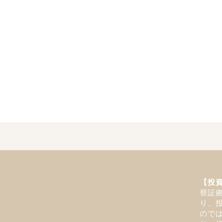
【投
替証
り、
ので