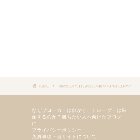
HOME
photo-1475115943564-fd744078e583-min
なぜブローカーは儲かり、トレーダーは破
産するのか？勝ちたい人へ向けたブログ
に
プライバシーポリシー
免責事項・当サイトについて