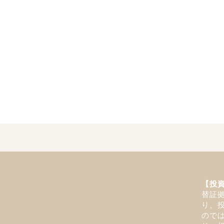
【投
替証
り、
ので