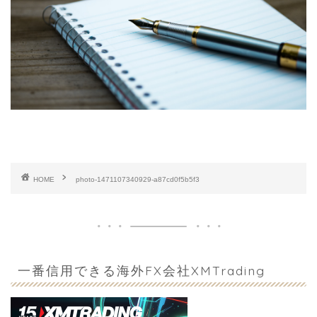
HOME
photo-1471107340929-a87cd0f5b5f3
一番信用できる海外FX会社XMTrading