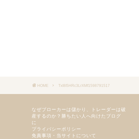
HOME
TxI8I5HRc3LrXMf1598791517
なぜブローカーは儲かり、トレーダーは破
産するのか？勝ちたい人へ向けたブログ
に
プライバシーポリシー
免責事項・当サイトについて