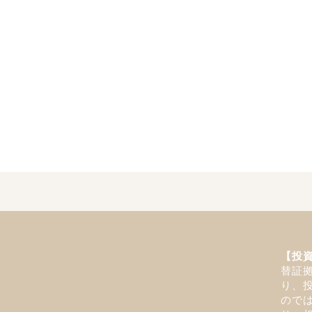
【投
替証
り、
ので