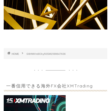
HOME
G9HWVm9Cfcy50SM1599647636
一番信用できる海外FX会社XMTrading